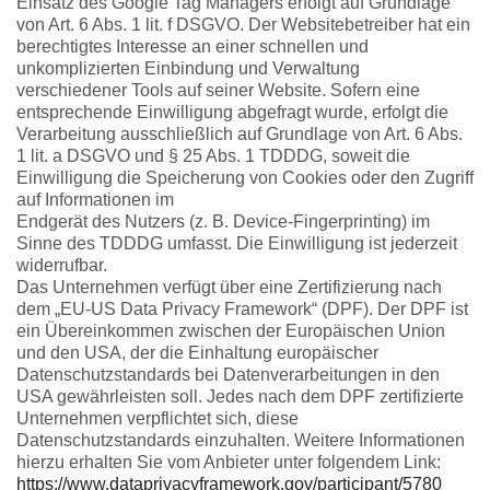
Einsatz des Google Tag Managers erfolgt auf Grundlage
von Art. 6 Abs. 1 lit. f DSGVO. Der Websitebetreiber hat ein
berechtigtes Interesse an einer schnellen und
unkomplizierten Einbindung und Verwaltung
verschiedener Tools auf seiner Website. Sofern eine
entsprechende Einwilligung abgefragt wurde, erfolgt die
Verarbeitung ausschließlich auf Grundlage von Art. 6 Abs.
1 lit. a DSGVO und § 25 Abs. 1 TDDDG, soweit die
Einwilligung die Speicherung von Cookies oder den Zugriff
auf Informationen im
Endgerät des Nutzers (z. B. Device-Fingerprinting) im
Sinne des TDDDG umfasst. Die Einwilligung ist jederzeit
widerrufbar.
Das Unternehmen verfügt über eine Zertifizierung nach
dem „EU-US Data Privacy Framework“ (DPF). Der DPF ist
ein Übereinkommen zwischen der Europäischen Union
und den USA, der die Einhaltung europäischer
Datenschutzstandards bei Datenverarbeitungen in den
USA gewährleisten soll. Jedes nach dem DPF zertifizierte
Unternehmen verpflichtet sich, diese
Datenschutzstandards einzuhalten. Weitere Informationen
hierzu erhalten Sie vom Anbieter unter folgendem Link:
https://www.dataprivacyframework.gov/participant/5780